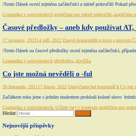
/Tento článek ocení zejména začátečníci a mírně pokročilí/ Pokud p
Gramatika v souvislostech
angličtina pro mírně pokročilé
,
angličtina 
Časové předložky – aneb kdy používat AT,
17 prosince, 2021
14 září, 2022
Dany
6 komentářů
u textu s názvem Č
/Tento článek na časové předložky ocení zejména začátečníci, případn
Gramatika v souvislostech
předložky
,
slovíčka
Co jste možná nevěděli o -ful
26 listopadu, 2021
17 února, 2022
Dany
Zanechat komentář
k Co jste 
Začátkem roku jsme s jedním studentem probírali krásné slovo brimful
Gramatika v souvislostech
,
Učíme (se) v kontextu
angličtina pro pokr
Hledat:
Hledat
Nejnovější příspěvky