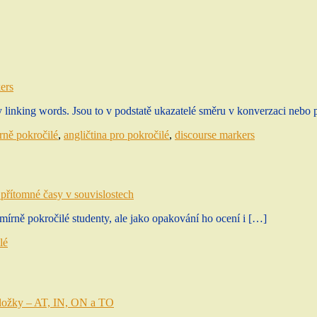
ers
aky linking words. Jsou to v podstatě ukazatelé směru v konverzaci neb
írně pokročilé
,
angličtina pro pokročilé
,
discourse markers
přítomné časy v souvislostech
mírně pokročilé studenty, ale jako opakování ho ocení i […]
lé
dložky – AT, IN, ON a TO