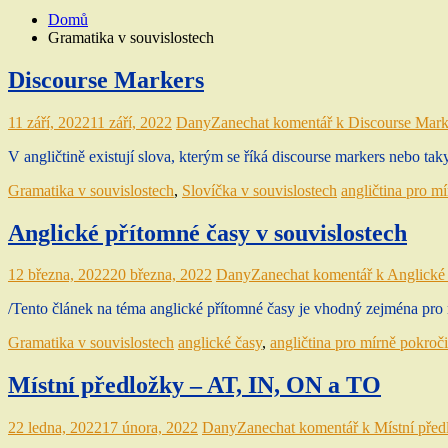
Domů
Gramatika v souvislostech
Discourse Markers
11 září, 2022
11 září, 2022
Dany
Zanechat komentář
k Discourse Mark
V angličtině existují slova, kterým se říká discourse markers nebo t
Gramatika v souvislostech
,
Slovíčka v souvislostech
angličtina pro m
Anglické přítomné časy v souvislostech
12 března, 2022
20 března, 2022
Dany
Zanechat komentář
k Anglické 
/Tento článek na téma anglické přítomné časy je vhodný zejména pro 
Gramatika v souvislostech
anglické časy
,
angličtina pro mírně pokroči
Místní předložky – AT, IN, ON a TO
22 ledna, 2022
17 února, 2022
Dany
Zanechat komentář
k Místní pře