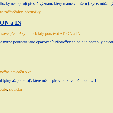
ředložky nekopírují přesně význam, který máme v našem jazyce, může b
pro začátečníky
,
předložky
 ON a IN
asové předložky – aneb kdy používat AT, ON a IN
ě mírně pokročilí jako opakování/ Předložky at, on a in potrápily nej
možná nevěděli o -ful
 (plný až po okraj), které mě inspirovalo k tvorbě hned […]
očilé
,
slovíčka