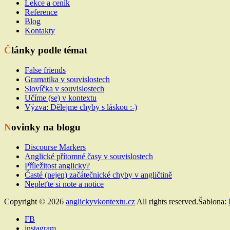
Lekce a ceník
Reference
Blog
Kontakty
Články podle témat
False friends
Gramatika v souvislostech
Slovíčka v souvislostech
Učíme (se) v kontextu
Výzva: Dělejme chyby s láskou :-)
Novinky na blogu
Discourse Markers
Anglické přítomné časy v souvislostech
Příležitost anglicky?
Časté (nejen) začátečnické chyby v angličtině
Nepleťte si note a notice
Copyright © 2026
anglickyvkontextu.cz
All rights reserved.Šablona:
FB
instagram