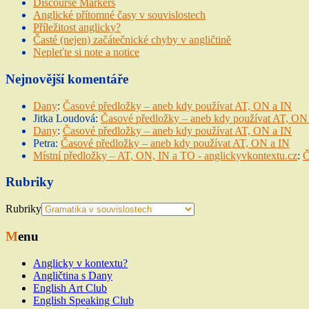
Discourse Markers
Anglické přítomné časy v souvislostech
Příležitost anglicky?
Časté (nejen) začátečnické chyby v angličtině
Nepleťte si note a notice
Nejnovější komentáře
Dany
:
Časové předložky – aneb kdy používat AT, ON a IN
Jitka Loudová
:
Časové předložky – aneb kdy používat AT, ON
Dany
:
Časové předložky – aneb kdy používat AT, ON a IN
Petra
:
Časové předložky – aneb kdy používat AT, ON a IN
Místní předložky – AT, ON, IN a TO - anglickyvkontextu.cz
:
Č
Rubriky
Rubriky
Menu
Anglicky v kontextu?
Angličtina s Dany
English Art Club
English Speaking Club